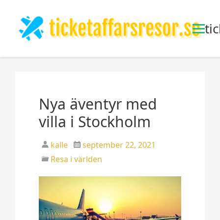
S
k
ti
i
p
t
o
c
o
Nya äventyr med
n
t
villa i Stockholm
e
n
kalle
september 22, 2021
t
Resa i världen