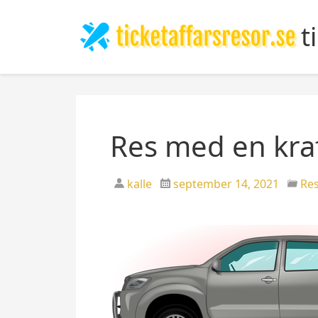
S
k
t
i
p
t
o
c
o
Res med en kraf
n
t
kalle
september 14, 2021
Res
e
n
t