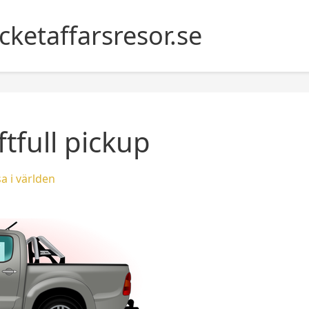
icketaffarsresor.se
tfull pickup
a i världen